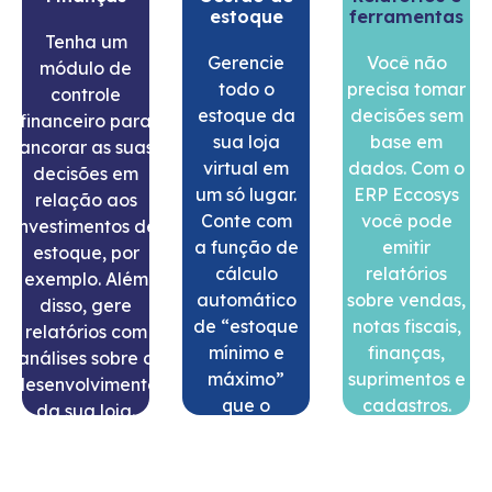
estoque
ferramentas
Tenha um
Gerencie
Você não
módulo de
todo o
precisa tomar
controle
estoque da
decisões sem
financeiro para
sua loja
base em
ancorar as suas
virtual em
dados. Com o
decisões em
um só lugar.
ERP Eccosys
relação aos
Conte com
você pode
investimentos de
a função de
emitir
estoque, por
cálculo
relatórios
exemplo. Além
automático
sobre vendas,
disso, gere
de “estoque
notas fiscais,
relatórios com
mínimo e
finanças,
análises sobre o
máximo”
suprimentos e
desenvolvimento
que o
cadastros.
da sua loja.
Eccosys
São mais de
oferece,
40
SAIBA
bem como
possibilidades!