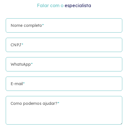
MAIS
ferramentas
Falar com o
especialista
de controle
SAIBA
de lote e
MAIS
validade.
Nome completo
*
SAIBA
CNPJ
*
MAIS
WhatsApp
*
E-mail
*
Como podemos ajudar?
*